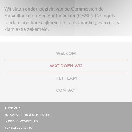
Wij staan onder toezicht van de Commission de
Surveillance du Secteur Financier (CSSF). De regels
rondom onafhankelijkheid en transparantie geven u als
klant extra zekerheid.
WELKOM
HOOFDNAVIGATIE
WAT DOEN WIJ
HET TEAM
CONTACT
AUGEMUS
36, AVENUE DU X SEPTEMBRE
L-2550
LUXEMBOURG
+352 202 124 10